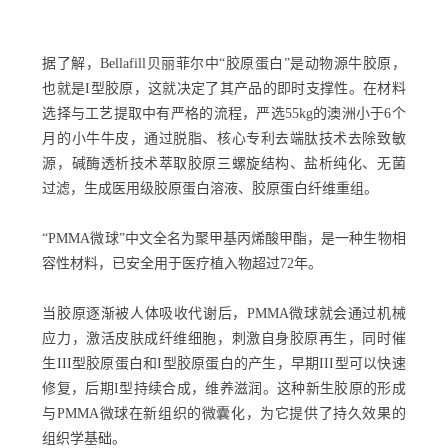
据了解，Bellafill贝丽菲尔中“胶原蛋白”是动物源牛胶原，
也就是I型胶原，这就决定了其产品的即时支撑性。在材料
选择与工艺提取中有严格的流程，严选55kg的澳洲小于6个
月的小牛牛皮，通过脱脂、核心专利去端肽技术去除致敏
源，碱酶透析技术萃取胶原三螺旋结构、盐析纯化、无菌
过滤，生成医用级胶原蛋白溶液、胶原蛋白纤维重组。
“PMMA微球”中文全名为聚甲基丙烯酸甲酯，是一种生物相
容性材料，已安全用于医疗植入物超过72年。
当胶原逐渐被人体吸收代谢后，PMMA微球就会通过机械
应力，激活皮肤成纤维细胞，刺激自身胶原再生，同时催
生III型胶原蛋白和I型胶原蛋白的产生，早期III型可以快速
修复，后期I型持续合成，维养滋润。这种新生胶原的形成
与PMMA微球在新组织的微囊化，为它提供了持久效果的
组织学基础。