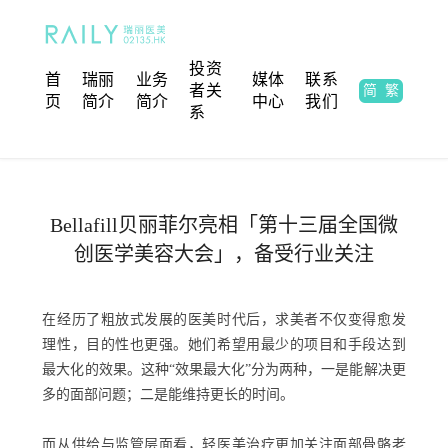
投资
首
瑞丽
业务
媒体
联系
者关
简
繁
EN
页
简介
简介
中心
我们
系
Bellafill贝丽菲尔亮相「第十三届全国微
创医学美容大会」，备受行业关注
在经历了粗放式发展的医美时代后，求美者不仅变得愈发
理性，目的性也更强。她们希望用最少的项目和手段达到
最大化的效果。这种“效果最大化”分为两种，一是能解决更
多的面部问题；二是能维持更长的时间。
而从供给与监管层面看，轻医美治疗更加关注面部骨骼老