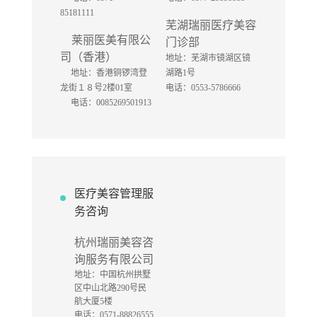
85181111
芜湖瑞丽医疗美容
莱丽医美有限公
门诊部
司（香港）
地址：芜湖市镜湖区镜
地址：香港铜锣湾登
湖路1号
龙街１８号2楼01室
电话：0553-5786666
电话：0085269501913
医疗美容管理服
务咨询
杭州瑞丽美容咨
询服务有限公司
地址：中国杭州拱墅
区中山北路290号民
航大厦5楼
电话：0571-88826555