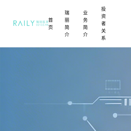
投
瑞
业
媒
资
首
丽
务
体
者
页
简
简
中
关
介
介
心
系